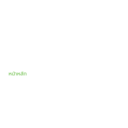
หน้าหลัก
เกี่ยวกับเรา
สินค้า
แคตตาล็อก
ผลงาน