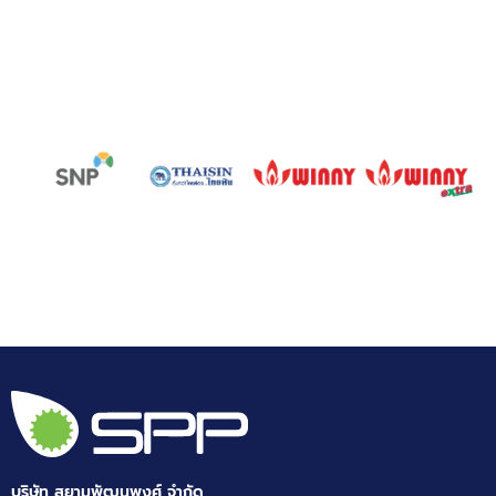
บริษัท สยามพัฒนพงศ์ จำกัด